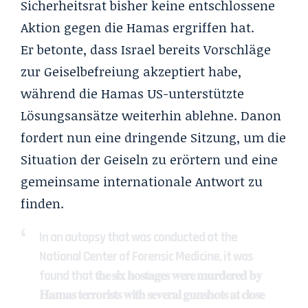
Sicherheitsrat bisher keine entschlossene
Aktion gegen die Hamas ergriffen hat.
Er betonte, dass Israel bereits Vorschläge
zur Geiselbefreiung akzeptiert habe,
während die Hamas US-unterstützte
Lösungsansätze weiterhin ablehne. Danon
fordert nun eine dringende Sitzung, um die
Situation der Geiseln zu erörtern und eine
gemeinsame internationale Antwort zu
finden.
In an autopsy that was conducted at the
National Center of Forensic Medicine, it was
found that 𝐭𝐡𝐞 𝐬𝐢𝐱 𝐡𝐨𝐬𝐭𝐚𝐠𝐞𝐬 𝐰𝐞𝐫𝐞 𝐦𝐮𝐫𝐝𝐞𝐫𝐞𝐝 𝐛𝐲
𝐇𝐚𝐦𝐚𝐬 𝐭𝐞𝐫𝐫𝐨𝐫𝐢𝐬𝐭𝐬 𝐰𝐢𝐭𝐡 𝐬𝐞𝐯𝐞𝐫𝐚𝐥 𝐠𝐮𝐧𝐬𝐡𝐨𝐭𝐬 𝐚𝐭 𝐜𝐥𝐨𝐬𝐞