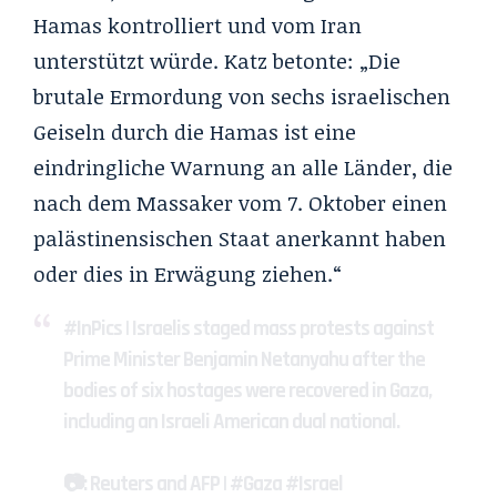
Hamas kontrolliert und vom Iran
unterstützt würde. Katz betonte: „Die
brutale Ermordung von sechs israelischen
Geiseln durch die Hamas ist eine
eindringliche Warnung an alle Länder, die
nach dem Massaker vom 7. Oktober einen
palästinensischen Staat anerkannt haben
oder dies in Erwägung ziehen.“
#InPics
| Israelis staged mass protests against
Prime Minister Benjamin Netanyahu after the
bodies of six hostages were recovered in Gaza,
including an Israeli American dual national.
📷: Reuters and AFP |
#Gaza
#Israel