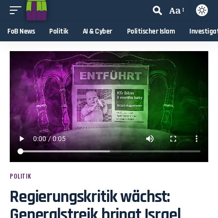
Aa
FoB News
Politik
AI & Cyber
Politischer Islam
Investiga
POLITIK
Regierungskritik wächst:
Generalstreik bringt Israel