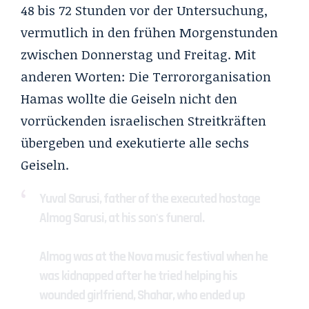
48 bis 72 Stunden vor der Untersuchung,
vermutlich in den frühen Morgenstunden
zwischen Donnerstag und Freitag. Mit
anderen Worten: Die Terrororganisation
Hamas wollte die Geiseln nicht den
vorrückenden israelischen Streitkräften
übergeben und exekutierte alle sechs
Geiseln.
Yuval Sarusi, father of the executed hostage
Almog Sarusi, at his son's funeral.
Almog was at the Nova music festival when he
was kidnapped after he tried helping his
wounded girlfriend, Shahar, who ended up