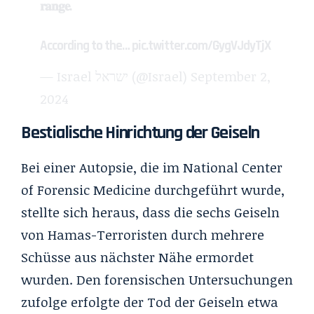
𝐫𝐚𝐧𝐠𝐞.
According to the…
pic.twitter.com/GygVJdyTjX
— Israel ישראל (@Israel)
September 2,
2024
Bestialische Hinrichtung der Geiseln
Bei einer Autopsie, die im
National Center
of Forensic Medicine
durchgeführt wurde,
stellte sich heraus, dass die sechs Geiseln
von Hamas-Terroristen durch mehrere
Schüsse aus nächster Nähe ermordet
wurden. Den forensischen Untersuchungen
zufolge erfolgte der Tod der Geiseln etwa