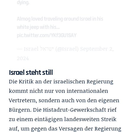
dying.
Almog loved traveling around Israel in his
white jeep with his…
pic.twitter.com/YKf3GU1SAY
— Israel ישראל (@Israel)
September 2,
2024
Israel steht still
Die Kritik an der israelischen Regierung
kommt nicht nur von internationalen
Vertretern, sondern auch von den eigenen
Bürgern. Die Histadrut-Gewerkschaft rief
zu einem eintägigen landesweiten Streik
auf, um gegen das Versagen der Regierung