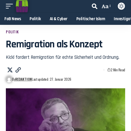
Aa
FoB News
Politik
AI & Cyber
Politischer Islam
Investiga
POLITIK
Remigration als Konzept
Kickl fordert Remigration für echte Sicherheit und Ordnung.
2 Min Read
By
REDAKTION
Last updated: 27. Januar 2026