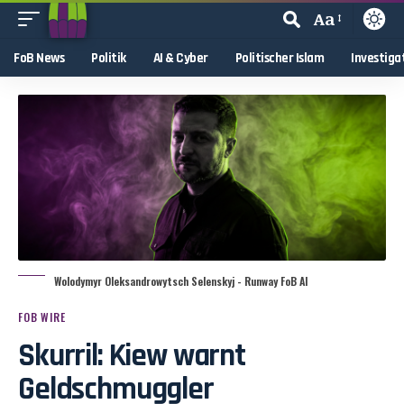
Aa
FoB News
Politik
AI & Cyber
Politischer Islam
Investiga
Wolodymyr Oleksandrowytsch Selenskyj - Runway FoB AI
FOB WIRE
Skurril: Kiew warnt
Geldschmuggler