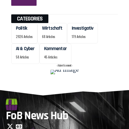
CATEGORIES
Politik
Wirtschaft
Investigativ
2926 Articles
68 Articles
179 Articles
AI & Cyber
Kommentar
58 Articles
45 Articles
- Advertisement -
FoB News Hub