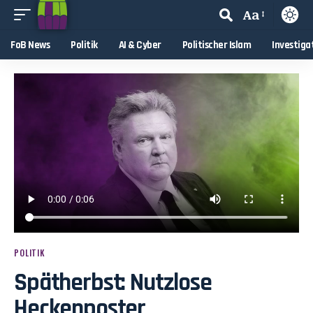
Aa
FoB News
Politik
AI & Cyber
Politischer Islam
Investiga
POLITIK
Spätherbst: Nutzlose
Heckenposter