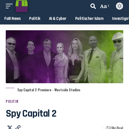
Aa
FoB News
Politik
AI & Cyber
Politischer Islam
Investiga
Spy Capital 2 Premiere - Westside Studios
POLITIK
Spy Capital 2
3 Min Read