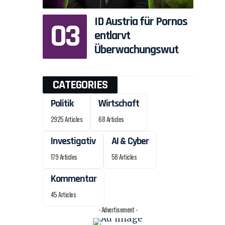
ID Austria für Pornos
entlarvt
Überwachungswut
CATEGORIES
Politik
Wirtschaft
2925 Articles
68 Articles
Investigativ
AI & Cyber
179 Articles
58 Articles
Kommentar
45 Articles
- Advertisement -