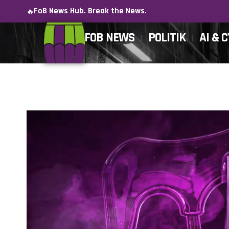
FoB News Hub. Break the News.
🔥
FOB NEWS
POLITIK
AI & 