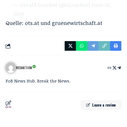
— Gerald Loacker (@GLoacker)
June 16,
2019
Quelle:
ots.at
und
gruenewirtschaft.at
REDAKTION
FoB News Hub. Break the News.
Leave a review