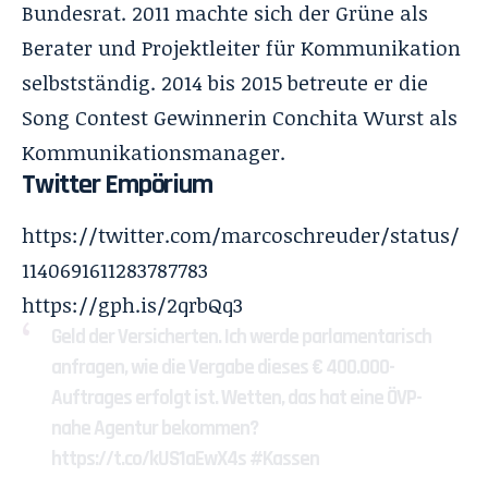
Bundesrat. 2011 machte sich der Grüne als
Berater und Projektleiter für Kommunikation
selbstständig. 2014 bis 2015 betreute er die
Song Contest Gewinnerin Conchita Wurst als
Kommunikationsmanager.
Twitter Empörium
https://twitter.com/marcoschreuder/status/
1140691611283787783
https://gph.is/2qrbQq3
Geld der Versicherten. Ich werde parlamentarisch
anfragen, wie die Vergabe dieses € 400.000-
Auftrages erfolgt ist. Wetten, das hat eine ÖVP-
nahe Agentur bekommen?
https://t.co/kUS1aEwX4s
#Kassen