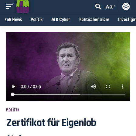
Aa
FoB News
Politik
AI & Cyber
Politischer Islam
Investiga
POLITIK
Zertifikat für Eigenlob