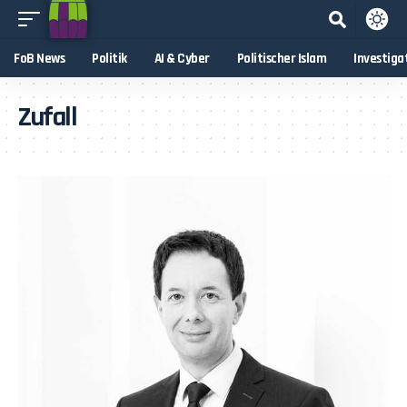
FoB News
Politik
AI & Cyber
Politischer Islam
Investiga
Zufall