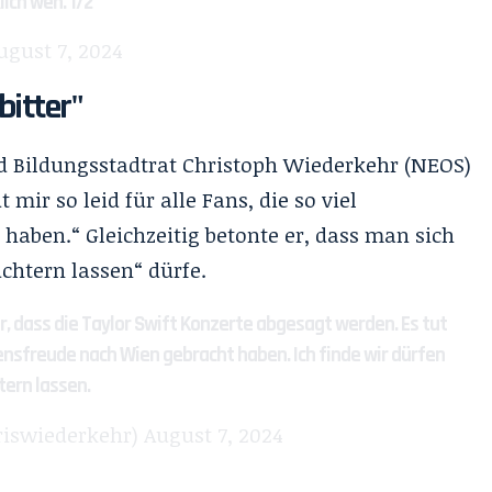
lich weh. 1/2
ugust 7, 2024
bitter"
d Bildungsstadtrat Christoph Wiederkehr (NEOS)
 mir so leid für alle Fans, die so viel
haben.“ Gleichzeitig betonte er, dass man sich
htern lassen“ dürfe.
er, dass die Taylor Swift Konzerte abgesagt werden. Es tut
Lebensfreude nach Wien gebracht haben. Ich finde wir dürfen
tern lassen.
riswiederkehr)
August 7, 2024