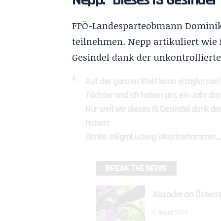
FPÖ-Landesparteobmann Dominik 
teilnehmen. Nepp artikuliert wie f
Gesindel dank der unkontrollier
Auf der ganzen Welt kann
@taylorswif
Töchter und ich haben uns ein Jahr dar
Nur weil wir dieses IS Gesindel dank 
haben!
Danke
@BgmLudwig
@karlnehammer
BREAK THE NEWS
Abzocke an Österr
6. August 2026