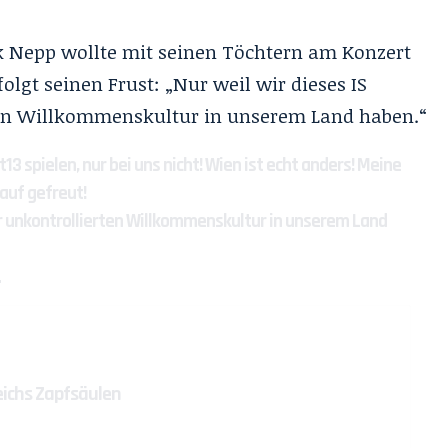
Nepp wollte mit seinen Töchtern am Konzert
olgt seinen Frust: „
Nur weil wir dieses IS
ten Willkommenskultur in unserem Land haben.“
t13
spielen, nur bei uns nicht! Wien ist echt anders! Meine
auf gefreut!
der unkontrollierten Willkommenskultur in unserem Land
…
eichs Zapfsäulen