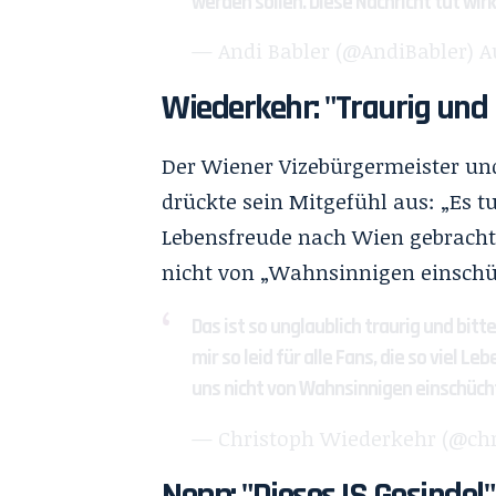
werden sollen. Diese Nachricht tut wirk
— Andi Babler (@AndiBabler)
A
Wiederkehr: "Traurig und 
Der Wiener Vizebürgermeister un
drückte sein Mitgefühl aus: „Es tut
Lebensfreude nach Wien gebracht 
nicht von „Wahnsinnigen einschüc
Das ist so unglaublich traurig und bitt
mir so leid für alle Fans, die so viel 
uns nicht von Wahnsinnigen einschüch
— Christoph Wiederkehr (@ch
Nepp: "Dieses IS Gesindel"