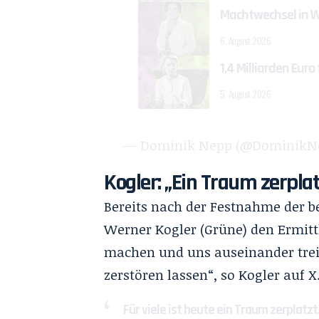
Machtwechsel in 
6. August 2026
1,4 Milliarden Eur
5. August 2026
— Dominik Nepp (@DominikN
Kogler: „Ein Traum zerplat
Bereits nach der Festnahme der b
Werner Kogler (Grüne) den Ermitt
machen und uns auseinander treib
zerstören lassen“, so Kogler auf X
Für viele ist heute ein Traum zerplat