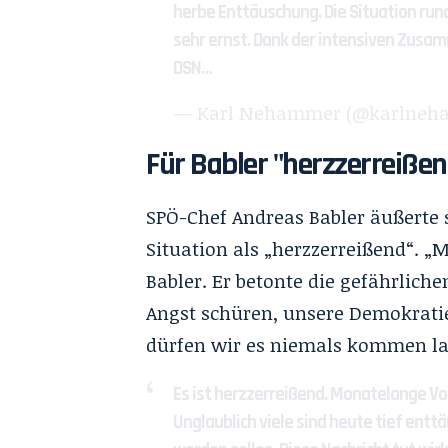
herbe Enttäuschung. Die Situation ru
sehr ernst. Dank der intensiven Zusa
DSN…
— Karl Nehammer (@karlne
Für Babler "herzzerreißen
SPÖ-Chef Andreas Babler äußerte s
Situation als „herzzerreißend“. 
Babler. Er betonte die gefährliche
Angst schüren, unsere Demokrati
dürfen wir es niemals kommen la
Es ist herzzerreißend. Monatelange Vo
Unglaublich viele sind heute tief entt