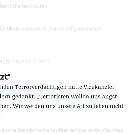
Wien: Scherbenhaufen
o für Ukraine aus russischen Vermögenswerten
epp)
August 7, 2024
zt“
eiden Terrorverdächtigen hatte Vizekanzler
lern gedankt. „Terroristen wollen uns Angst
en. Wir werden uns unsere Art zu leben nicht
.
zt. An drei Abenden hätten in Wien zehntausende
#Swifties