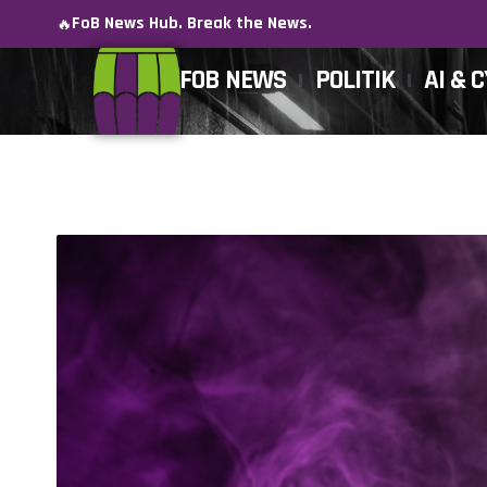
FoB News Hub. Break the News.
🔥
FOB NEWS
POLITIK
AI & 