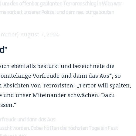
nd um den offenbar geplanten Terroranschlag in Wien war
mmenarbeit unserer Polizei und dem neu aufgebauten
hammer)
August 7, 2024
d"
ich ebenfalls bestürzt und bezeichnete die
„Monatelange Vorfreude und dann das Aus“, so
n Absichten von Terroristen: „Terror will spalten,
e und unser Miteinander schwächen. Dazu
ssen.“
rfreude und dann das Aus.
äuscht worden. Dabei hätten die nächsten Tage ein Fest