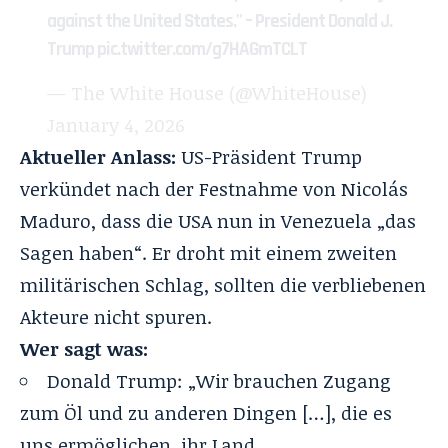
against the United States." – President Donald J.
Trump
pic.twitter.com/g7HAGmTCLT
— The White House (@WhiteHouse)
January 4, 2026
Aktueller Anlass:
US-Präsident Trump
verkündet nach der
Festnahme von Nicolás
Maduro
, dass die USA nun in Venezuela „das
Sagen haben“. Er droht mit einem zweiten
militärischen Schlag, sollten die verbliebenen
Akteure nicht spuren.
Wer sagt was:
Donald Trump: „Wir brauchen Zugang
zum Öl und zu anderen Dingen […], die es
uns ermöglichen, ihr Land