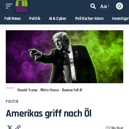
Aa
FoB News
Politik
AI & Cyber
Politischer Islam
Investiga
Donald Trump - White House - Runway FoB AI
POLITIK
Amerikas griff nach Öl
2 Min Read