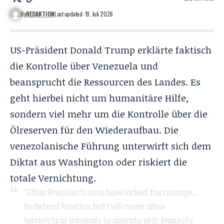
By
REDAKTION
Last updated: 19. Juli 2026
US-Präsident Donald Trump erklärte faktisch
die
Kontrolle über Venezuela
und
beansprucht die Ressourcen des Landes. Es
geht hierbei nicht um humanitäre Hilfe,
sondern viel mehr um die Kontrolle über die
Ölreserven für den Wiederaufbau. Die
venezolanische Führung unterwirft sich dem
Diktat aus Washington oder riskiert die
totale Vernichtung.
"Other Presidents may have lacked the courage…
to defend America, but I will never allow
terrorists or criminals to operate with impunity