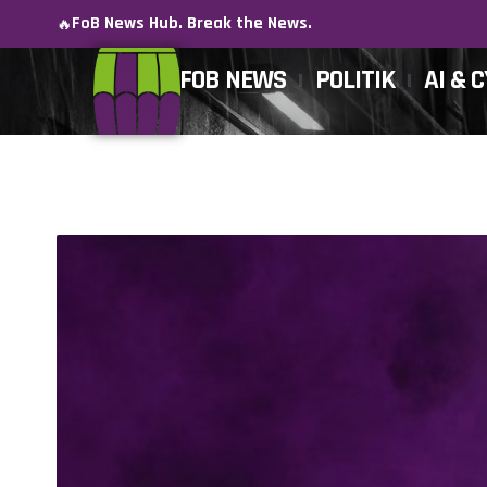
FoB News Hub. Break the News.
🔥
FOB NEWS
POLITIK
AI & 