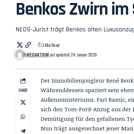
Benkos Zwirn im 
NEOS-Jurist trägt Benkos alten Luxusanzug
3 Min Read
By
REDAKTION
Last updated: 24. Januar 2026
Der Immobilienjongleur René Benko
Währenddessen spaziert sein ehem
SHARE
Außenministeriums. Fari Ramic, ein
sich den Tom-Ford-Anzug aus der In
Demütigung für den gefallenen Tyc
Nun trägt ausgerechnet jener Mann