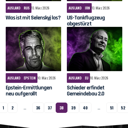
AUSLAND
RUS
13. März 2026
AUSLAND
IRN
13. März 2026
Was ist mit Selenskyj los?
US-Tankflugzeug
abgestürzt
AUSLAND
EPSTEIN
10. März 2026
AUSLAND
EU
10. März 2026
Epstein-Ermittlungen
Schieder erfindet
neu aufgerollt
Gemeindebau 2.0
1
2
…
36
37
38
39
40
…
51
52