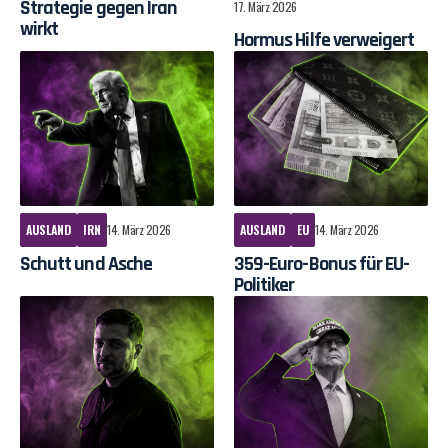
Strategie gegen Iran
17. März 2026
wirkt
Hormus Hilfe verweigert
AUSLAND
IRN
14. März 2026
AUSLAND
EU
14. März 2026
Schutt und Asche
359-Euro-Bonus für EU-
Politiker