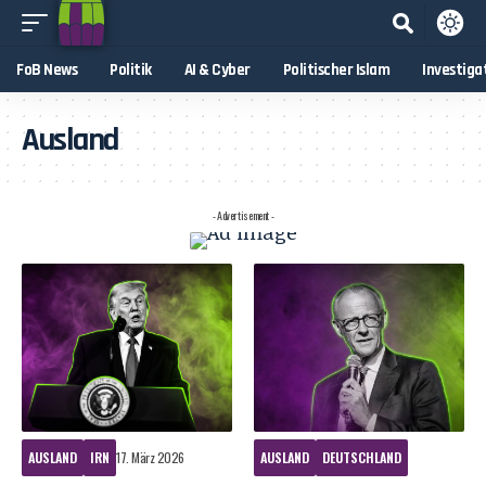
FoB News
Politik
AI & Cyber
Politischer Islam
Investiga
Ausland
- Advertisement -
AUSLAND
IRN
17. März 2026
AUSLAND
DEUTSCHLAND