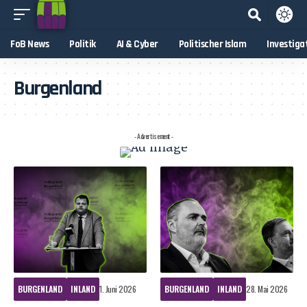
FoB News
Politik
AI & Cyber
Politischer Islam
Investiga
Burgenland
- Advertisement -
BURGENLAND
INLAND
1. Juni 2026
BURGENLAND
INLAND
28. Mai 2026