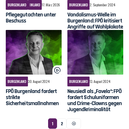
BURGENLAND
INLAND
17. März 2026
BURGENLAND
2. September 2024
Pflegegutachten unter
Vandalismus-Welle im
Beschuss
Burgenland: FPÖ kritisiert
Angriffe auf Wahlplakate
BURGENLAND
30. August 2024
BURGENLAND
13. August 2024
FPÖ Burgenland fordert
Neusiedl als „Favela“: FPÖ
strikte
fordert Schuluniformen
Sicherheitsmaßnahmen
und Crime-Clowns gegen
Jugendkriminalität
1
2