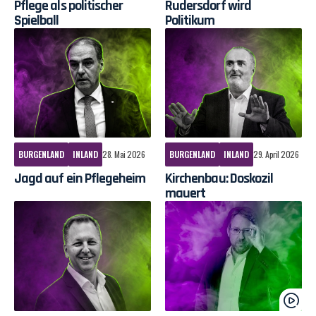
Pflege als politischer
Rudersdorf wird
Spielball
Politikum
BURGENLAND
INLAND
28. Mai 2026
BURGENLAND
INLAND
29. April 2026
Jagd auf ein Pflegeheim
Kirchenbau: Doskozil
mauert