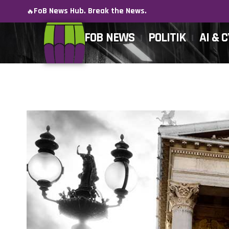
FoB News Hub. Break the News.
🔥
FOB NEWS
POLITIK
AI & 