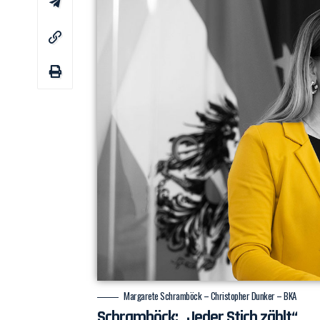
Margarete Schramböck – Christopher Dunker – BKA
Schramböck: „Jeder Stich zählt“