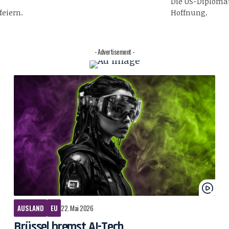
Die US-Diploma
feiern.
Hoffnung.
- Advertisement -
AUSLAND
EU
22. Mai 2026
Brüssel bremst AI-Tech