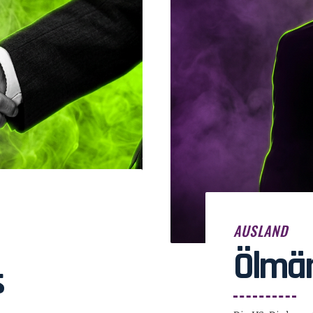
AUSLAND
Ölmär
s