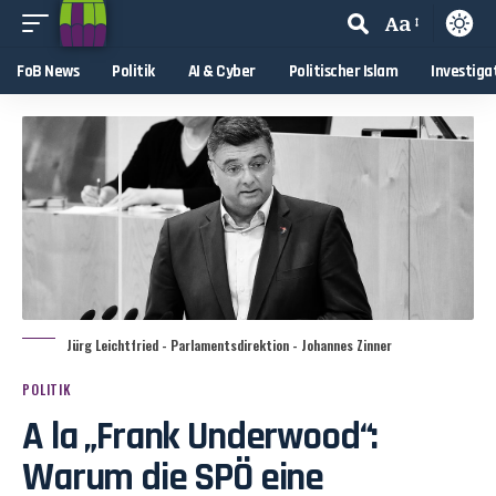
Aa
FoB News
Politik
AI & Cyber
Politischer Islam
Investiga
Jürg Leichtfried - Parlamentsdirektion - Johannes Zinner
POLITIK
A la „Frank Underwood“:
Warum die SPÖ eine