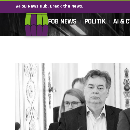
FoB News Hub. Break the News.
🔥
FOB NEWS
POLITIK
AI & 