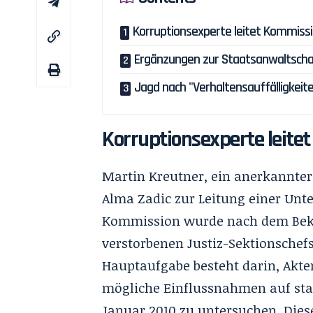
Korruptionsexperte leitet Kommiss
Ergänzungen zur Staatsanwaltscha
Jagd nach "Verhaltensauffälligkeit
Korruptionsexperte leite
Martin Kreutner, ein anerkannter
Alma Zadic zur Leitung einer Un
Kommission wurde nach dem Be
verstorbenen Justiz-Sektionschef
Hauptaufgabe besteht darin, Akte
mögliche Einflussnahmen auf staa
Januar 2010 zu untersuchen. Dies