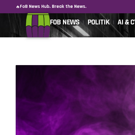
FoB News Hub. Break the News.
🔥
FOB NEWS
POLITIK
AI & 