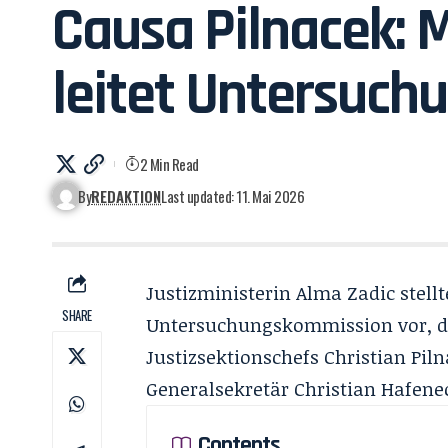
Causa Pilnacek: 
leitet Untersuc
2 Min Read
By
REDAKTION
Last updated: 11. Mai 2026
Justizministerin Alma Zadic stell
SHARE
Untersuchungskommission vor, d
Justizsektionschefs
Christian Pil
Generalsekretär Christian Hafene
Contents