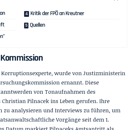
ion
Kritik der FPÖ an Kreutner
ft
Quellen
en"
t Kommission
 Korruptionsexperte, wurde von Justizministerin
tersuchungskommission ernannt. Diese
kanntwerden von Tonaufnahmen des
s
Christian Pilnacek
ins Leben gerufen. Ihre
n zu analysieren und Interviews zu führen, um
tsanwaltschaftliche Vorgänge seit dem 1.
es Datum markiert Pilnaceks Amtsantritt als