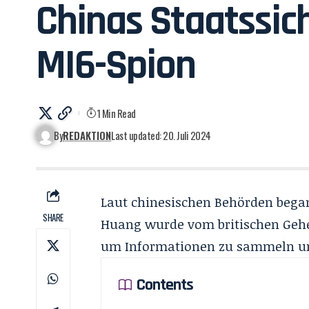
Chinas Staatssic
MI6-Spion
1 Min Read
By
REDAKTION
Last updated: 20. Juli 2024
Laut chinesischen Behörden began
SHARE
Huang wurde vom britischen Gehei
um Informationen zu sammeln und
Contents