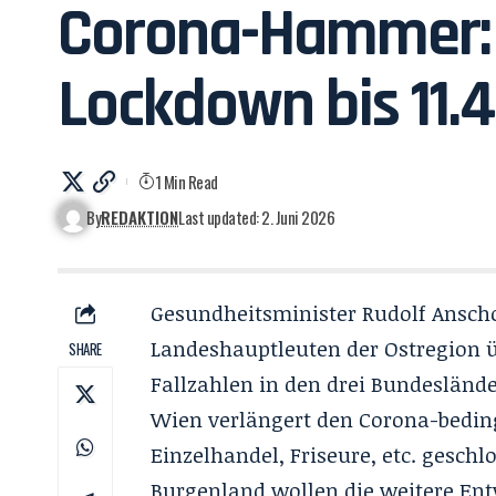
Corona-Hammer: 
Lockdown bis 11.4
1 Min Read
By
REDAKTION
Last updated: 2. Juni 2026
Gesundheitsminister Rudolf Anscho
Landeshauptleuten der Ostregion 
SHARE
Fallzahlen in den drei Bundeslände
Wien verlängert den Corona-beding
Einzelhandel, Friseure, etc. geschl
Burgenland wollen die weitere En