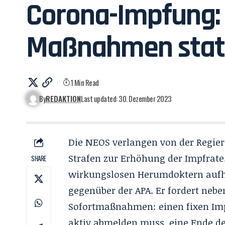
Corona-Impfung:
Maßnahmen statt
1 Min Read
By
REDAKTION
Last updated: 30. Dezember 2023
Die NEOS verlangen von der Regie
Strafen zur Erhöhung der Impfrat
SHARE
wirkungslosen Herumdoktern aufhö
gegenüber der APA. Er fordert nebe
Sofortmaßnahmen: einen fixen Imp
aktiv abmelden muss, eine Ende de