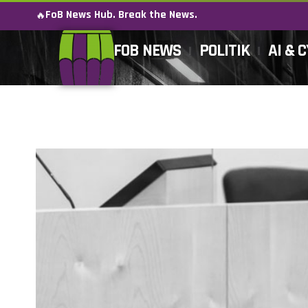
FoB News Hub. Break the News.
🔥
FOB NEWS
POLITIK
AI & 