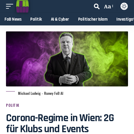
Aa
FoB News
Politik
AI & Cyber
Politischer Islam
Investiga
Michael Ludwig - Runwy FoB AI
POLITIK
Corona-Regime in Wien: 2G
für Klubs und Events