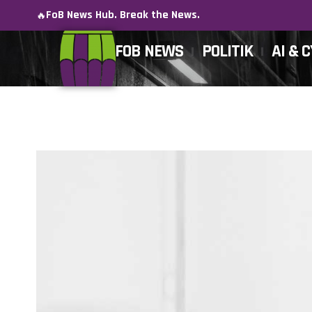
FoB News Hub. Break the News.
🔥
FOB NEWS
POLITIK
AI & 