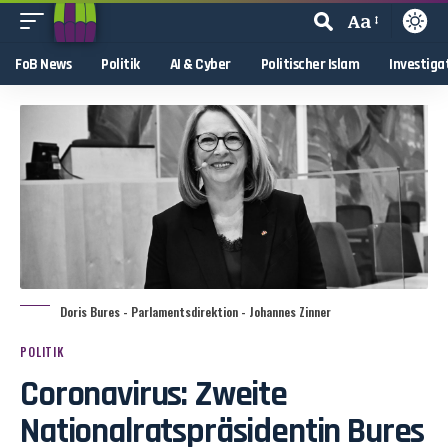
Aa
FoB News
Politik
AI & Cyber
Politischer Islam
Investiga
Doris Bures - Parlamentsdirektion - Johannes Zinner
POLITIK
Coronavirus: Zweite
Nationalratspräsidentin Bures