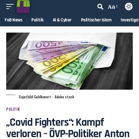
Aa
FoB News
Politik
AI & Cyber
Politischer Islam
Investiga
Sujetbild Geldkuvert - Adobe stock
POLITIK
„Covid Fighters“: Kampf
verloren – ÖVP-Politiker Anton