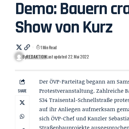
Demo: Bauern cra
Show von Kurz
1 Min Read
By
REDAKTION
Last updated: 22. Mai 2022
Der ÖVP-Parteitag begann am Sams
Protestveranstaltung. Zahlreiche 
SHARE
S34 Traisental-Schnellstraße prote
auf ihr Anliegen aufmerksam gemach
sich ÖVP-Chef und Kanzler Sebastia
Straßenbauprojekte ausgesprochen