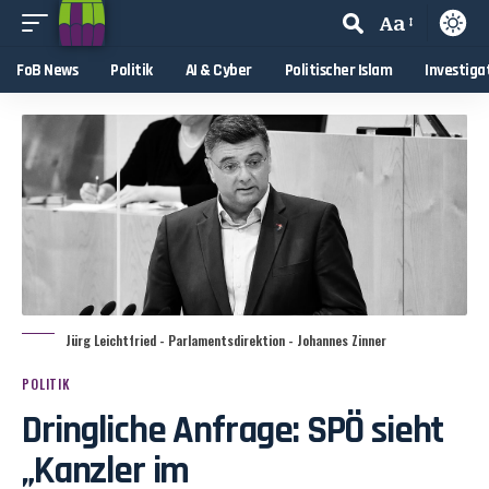
Aa
FoB News
Politik
AI & Cyber
Politischer Islam
Investiga
Jürg Leichtfried - Parlamentsdirektion - Johannes Zinner
POLITIK
Dringliche Anfrage: SPÖ sieht
„Kanzler im