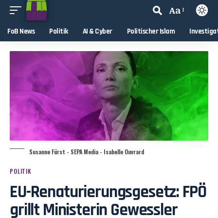
Aa
FoB News
Politik
AI & Cyber
Politischer Islam
Investiga
Susanne Fürst - SEPA Media - Isabelle Ouvrard
POLITIK
EU-Renaturierungsgesetz: FPÖ
grillt Ministerin Gewessler