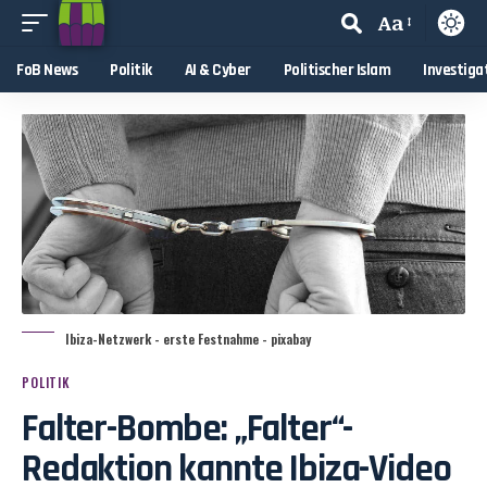
Aa
FoB News
Politik
AI & Cyber
Politischer Islam
Investiga
Ibiza-Netzwerk - erste Festnahme - pixabay
POLITIK
Falter-Bombe: „Falter“-
Redaktion kannte Ibiza-Video