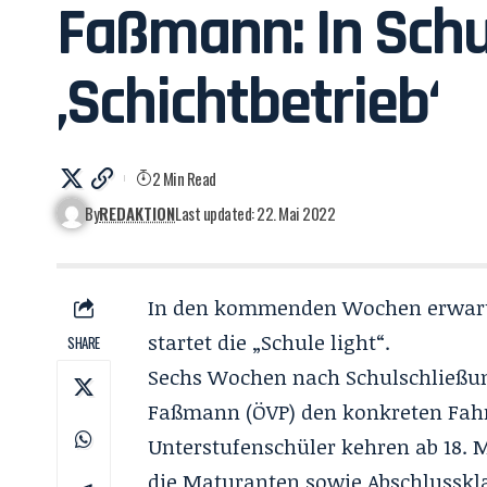
Faßmann: In Schu
‚Schichtbetrieb‘
2 Min Read
By
REDAKTION
Last updated: 22. Mai 2022
In den kommenden Wochen erwartet 
startet die „Schule light“.
SHARE
Sechs Wochen nach Schulschließun
Faßmann (ÖVP) den konkreten Fahr
Unterstufenschüler kehren ab 18. M
die Maturanten sowie Abschlusskla