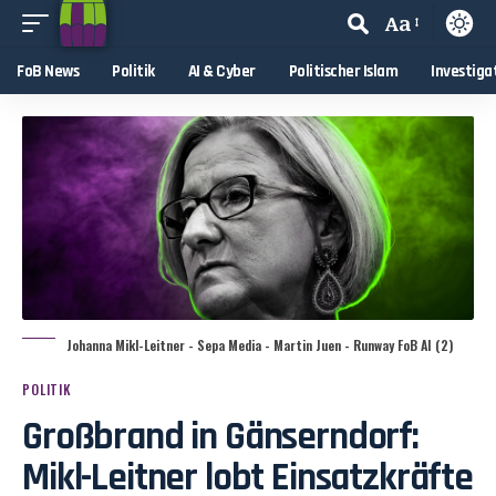
Aa
FoB News
Politik
AI & Cyber
Politischer Islam
Investiga
Johanna Mikl-Leitner - Sepa Media - Martin Juen - Runway FoB AI (2)
POLITIK
Großbrand in Gänserndorf:
Mikl-Leitner lobt Einsatzkräfte