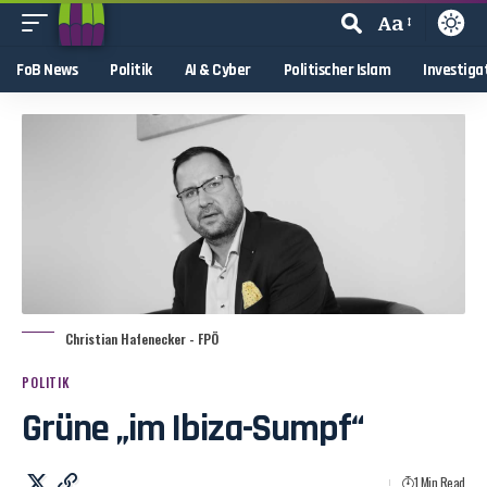
Aa
FoB News
Politik
AI & Cyber
Politischer Islam
Investiga
Christian Hafenecker - FPÖ
POLITIK
Grüne „im Ibiza-Sumpf“
1 Min Read