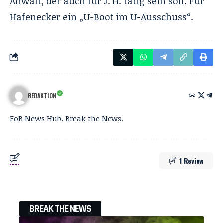
Anwalt, der auch für J. H. tätig sein soll. Für
Hafenecker ein „U-Boot im U-Ausschuss“.
REDAKTION
FoB News Hub. Break the News.
1 Review
BREAK THE NEWS