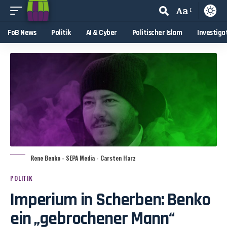
Aa
FoB News
Politik
AI & Cyber
Politischer Islam
Investiga
Rene Benko - SEPA Media - Carsten Harz
POLITIK
Imperium in Scherben: Benko
ein „gebrochener Mann“