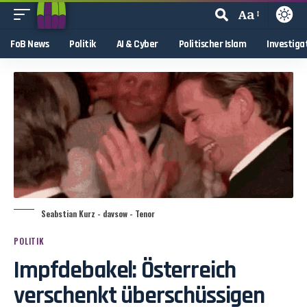
Aa
FoB News
Politik
AI & Cyber
Politischer Islam
Investiga
Seabstian Kurz - davsow - Tenor
POLITIK
Impfdebakel: Österreich
verschenkt überschüssigen