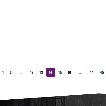
1
2
…
12
13
14
15
16
…
44
45