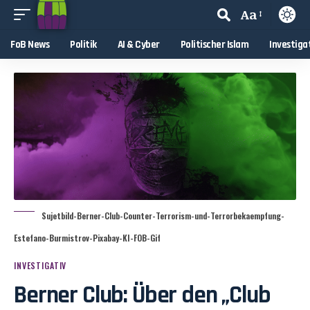
Aa
FoB News
Politik
AI & Cyber
Politischer Islam
Investiga
Sujetbild-Berner-Club-Counter-Terrorism-und-Terrorbekaempfung-
Estefano-Burmistrov-Pixabay-KI-FOB-Gif
INVESTIGATIV
Berner Club: Über den „Club