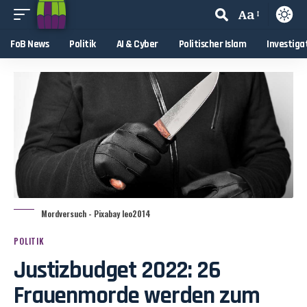
Aa
FoB News
Politik
AI & Cyber
Politischer Islam
Investiga
Mordversuch - Pixabay leo2014
POLITIK
Justizbudget 2022: 26
Frauenmorde werden zum