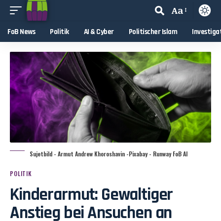
Aa
FoB News
Politik
AI & Cyber
Politischer Islam
Investiga
Sujetbild - Armut Andrew Khoroshavin -Pixabay - Runway FoB AI
POLITIK
Kinderarmut: Gewaltiger
Anstieg bei Ansuchen an