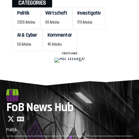
CATEGORIES
Politik
Wirtschaft
Investigativ
2926 Articles
68 Articles
179 Articles
AI & Cyber
Kommentar
58 Articles
45 Articles
- Advertisement -
FoB News Hub
Politik