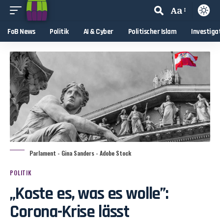
Aa
FoB News
Politik
AI & Cyber
Politischer Islam
Investiga
Parlament - Gina Sanders - Adobe Stock
POLITIK
„Koste es, was es wolle”:
Corona-Krise lässt