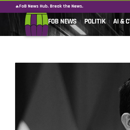
FoB News Hub. Break the News.
🔥
FOB NEWS
POLITIK
AI & 