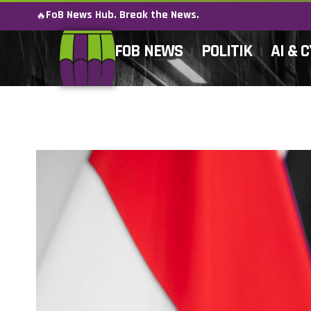
FoB News Hub. Break the News.
🔥
FOB NEWS
POLITIK
AI & 