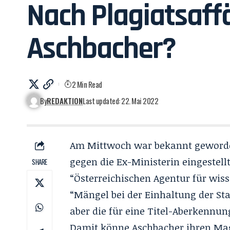
Nach Plagiatsaff
Aschbacher?
2 Min Read
By
REDAKTION
Last updated: 22. Mai 2022
Am Mittwoch war bekannt geworden
gegen die Ex-Ministerin eingestell
SHARE
“Österreichischen Agentur für wiss
“Mängel bei der Einhaltung der Sta
aber die für eine Titel-Aberkennun
Damit könne Aschbacher ihren Magi