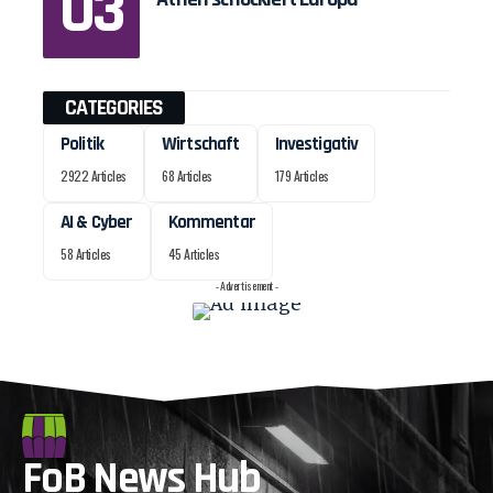
CATEGORIES
Politik
Wirtschaft
Investigativ
2922 Articles
68 Articles
179 Articles
AI & Cyber
Kommentar
58 Articles
45 Articles
- Advertisement -
FoB News Hub