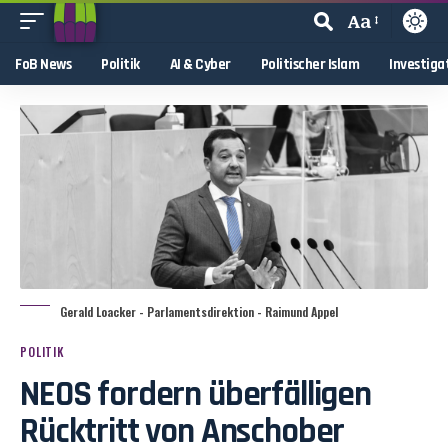
Aa
FoB News
Politik
AI & Cyber
Politischer Islam
Investiga
Gerald Loacker - Parlamentsdirektion - Raimund Appel
POLITIK
NEOS fordern überfälligen
Rücktritt von Anschober