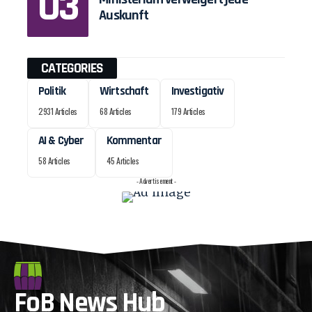
Auskunft
CATEGORIES
Politik
Wirtschaft
Investigativ
2931 Articles
68 Articles
179 Articles
AI & Cyber
Kommentar
58 Articles
45 Articles
- Advertisement -
FoB News Hub