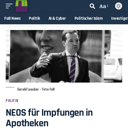
Aa
FoB News
Politik
AI & Cyber
Politischer Islam
Investiga
Gerald Loacker - Foto FoB
POLITIK
NEOS für Impfungen in
Apotheken