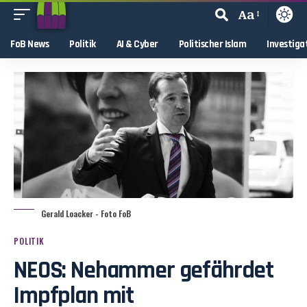
Aa
FoB News
Politik
AI & Cyber
Politischer Islam
Investiga
Gerald Loacker - Foto FoB
POLITIK
NEOS: Nehammer gefährdet
Impfplan mit