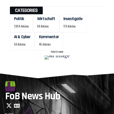
CATEGORIES
Politik
Wirtschaft
Investigativ
2934 Articles
68 Articles
179 Articles
AI & Cyber
Kommentar
58 Articles
45 Articles
- Advertisement -
FoB News Hub