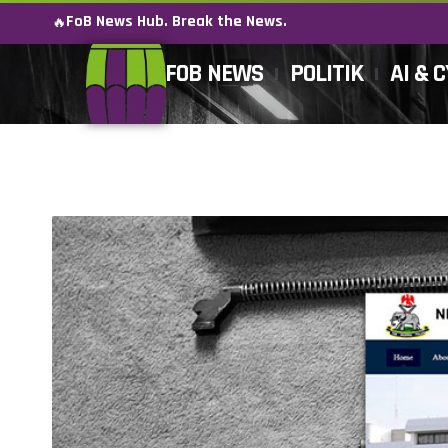
FoB News Hub. Break the News.
🔥
FOB NEWS
POLITIK
AI & 