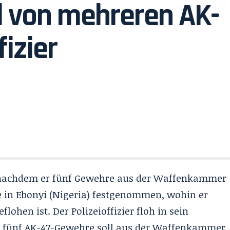
hl von mehreren AK-
izier
tet, nachdem er fünf Gewehre aus der Waffenkammer
 in Ebonyi (Nigeria) festgenommen, wohin er
ohen ist. Der Polizeioffizier floh in sein
s fünf AK-47-Gewehre soll aus der Waffenkammer