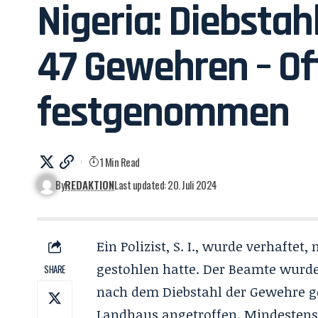
Nigeria: Diebsta
47 Gewehren – Off
festgenommen
1 Min Read
By
REDAKTION
Last updated: 20. Juli 2024
Ein Polizist, S. I., wurde verhaf
gestohlen hatte. Der Beamte wurde
SHARE
nach dem Diebstahl der Gewehre gefl
Landhaus angetroffen. Mindesten