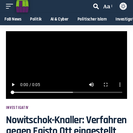
Aa
FoB News
Politik
AI & Cyber
Politischer Islam
Investiga
INVESTIGATIV
Nowitschok-Knaller: Verfahren
gegen Egisto Ott eingestellt