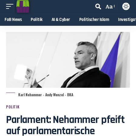
Aa
FoB News
Politik
AI & Cyber
Politischer Islam
Investiga
Karl Nehammer - Andy Wenzel - BKA
POLITIK
Parlament: Nehammer pfeift
auf parlamentarische