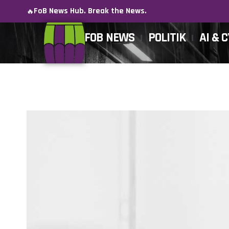
FoB News Hub. Break the News.
🔥
FOB NEWS
POLITIK
AI & 