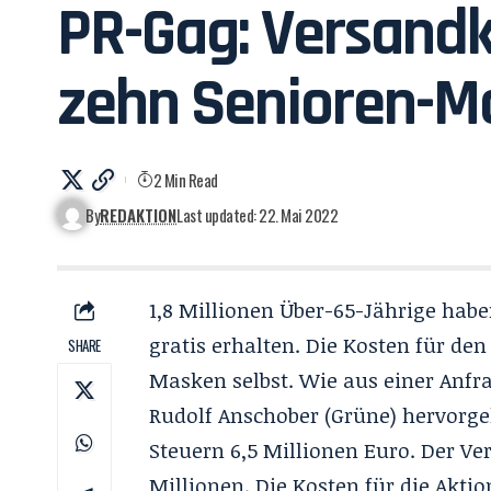
PR-Gag: Versandk
zehn Senioren-M
2 Min Read
By
REDAKTION
Last updated: 22. Mai 2022
1,8 Millionen Über-65-Jährige hab
gratis erhalten. Die Kosten für de
SHARE
Masken selbst. Wie aus einer Anf
Rudolf
Anschober
(Grüne) hervorgeh
Steuern 6,5 Millionen Euro. Der Ve
Millionen. Die Kosten für die Akt